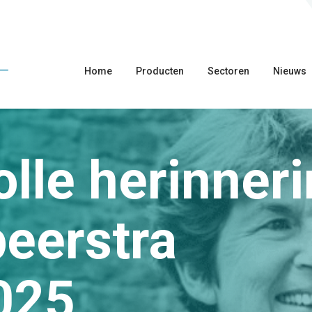
Home
Producten
Sectoren
Nieuws
olle herinner
eerstra
025