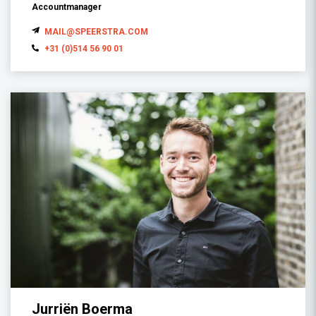
Accountmanager
MAIL@SPEERSTRA.COM
+31 (0)514 56 90 01
Jurriën Boerma