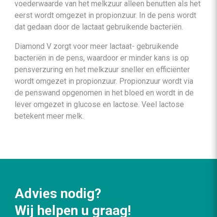
voederwaarde van het melkzuur alleen benutten als het
eerst wordt omgezet in propionzuur. In de pens wordt
dat gedaan door de lactaat gebruikende bacteriën.
Diamond V zorgt voor meer lactaat- gebruikende
bacteriën in de pens, waardoor er minder kans is op
pensverzuring en het melkzuur sneller en efficiënter
wordt omgezet in propionzuur. Propionzuur wordt via
de penswand opgenomen in het bloed en wordt in de
lever omgezet in glucose en lactose. Veel lactose
betekent meer melk.
Advies nodig?
Wij helpen u graag!