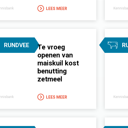
LEES MEER
nnisbank
Kennisba
RUNDVEE
R
Te vroeg
openen van
maiskuil kost
benutting
zetmeel
LEES MEER
nnisbank
Kennisba