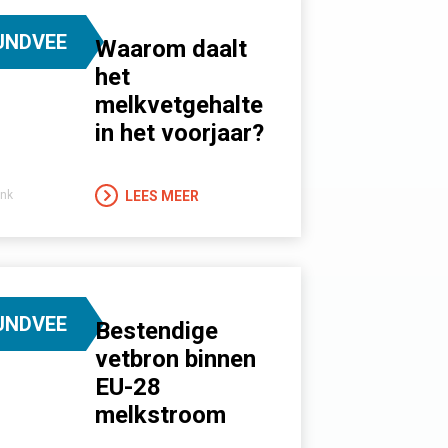
UNDVEE
Waarom daalt
het
melkvetgehalte
in het voorjaar?
LEES MEER
nk
UNDVEE
Bestendige
vetbron binnen
EU-28
melkstroom