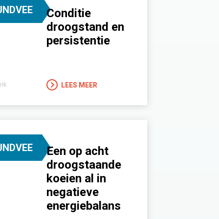
UNDVEE
Conditie
droogstand en
persistentie
LEES MEER
nk
UNDVEE
Een op acht
droogstaande
koeien al in
negatieve
energiebalans