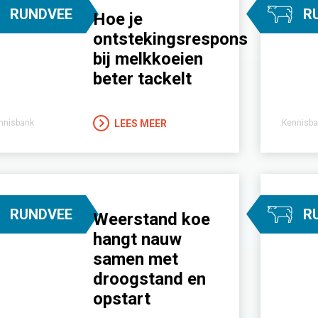
RUNDVEE
R
Hoe je
ontstekingsrespons
bij melkkoeien
beter tackelt
LEES MEER
nnisbank
Kennisba
RUNDVEE
R
Weerstand koe
hangt nauw
samen met
droogstand en
opstart