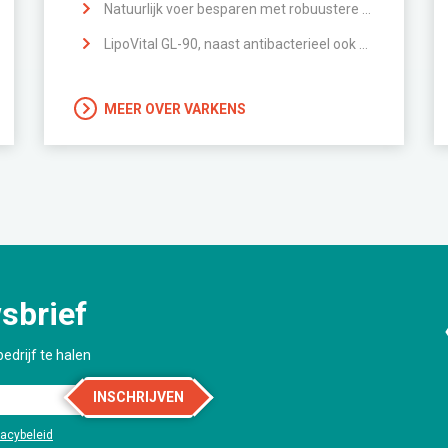
Natuurlijk voer besparen met robuustere darmen
LipoVital GL-90, naast antibacterieel ook ontstekingsremmende effecten
MEER OVER VARKENS
sbrief
edrijf te halen
INSCHRIJVEN
vacybeleid