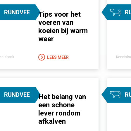
RUNDVEE
R
Tips voor het
voeren van
koeien bij warm
weer
LEES MEER
nnisbank
Kennisba
RUNDVEE
R
Het belang van
een schone
lever rondom
afkalven