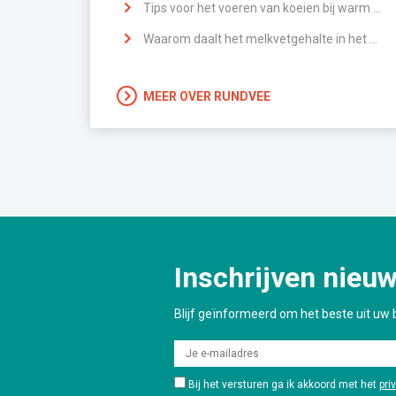
Tips voor het voeren van koeien bij warm weer
Waarom daalt het melkvetgehalte in het voorjaar?
MEER OVER RUNDVEE
Inschrijven nieuw
Blijf geïnformeerd om het beste uit uw b
Bij het versturen ga ik akkoord met het
pri