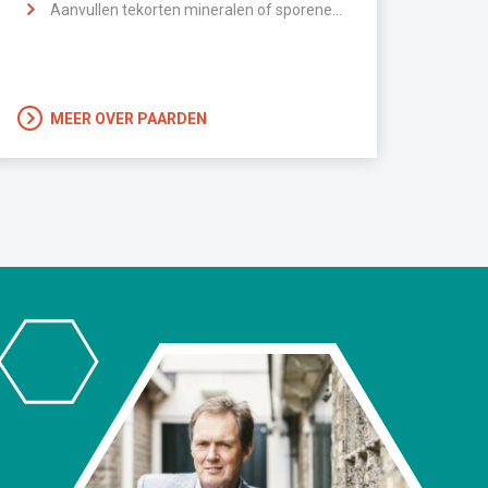
Aanvullen tekorten mineralen of sporenelementen
MEER OVER PAARDEN