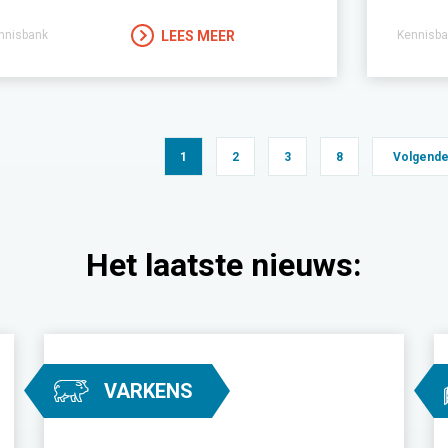
LEES MEER
nnisbank
Kennisba
1
2
3
8
Volgende
Het laatste nieuws:
VARKENS