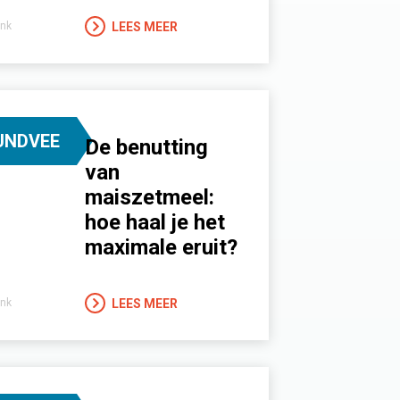
LEES MEER
nk
UNDVEE
De benutting
van
maiszetmeel:
hoe haal je het
maximale eruit?
LEES MEER
nk