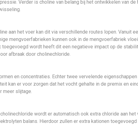
pressie. Verder is choline van belang bij het ontwikkelen van d
wisseling.
 aan het voer kan dit via verschillende routes lopen. Vanuit ee
e mengvoerfabrieken kunnen ook in de mengvoerfabriek vloeiba
toegevoegd wordt heeft dit een negatieve impact op de stabilit
voor afbraak door cholinechloride.
vormen en concentraties. Echter twee vervelende eigenschappen v
it kan er voor zorgen dat het vocht gehalte in de premix en eindv
r meer slijtage.
n cholinechloride wordt er automatisch ook extra chloride aan he
lektrolyten balans. Hierdoor zullen er extra kationen toegevoeg