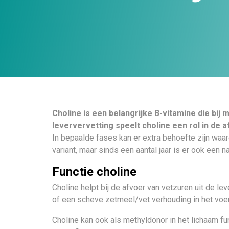
Choline is een belangrijke B-vitamine die bij
leververvetting speelt choline een rol in de a
In bepaalde fases kan er extra behoefte zijn wa
variant, maar sinds een aantal jaar is er ook een
Functie choline
Choline helpt bij de afvoer van vetzuren uit de le
of een scheve zetmeel/vet verhouding in het voer
Choline kan ook als methyldonor in het lichaam f