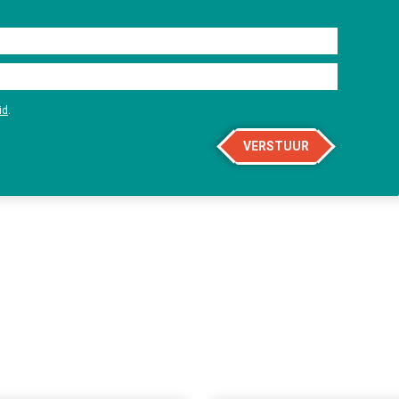
id
.
VERSTUUR