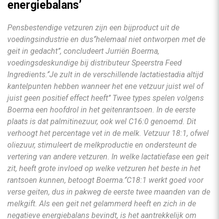
energiebalans’
Pensbestendige vetzuren zijn een bijproduct uit de
voedingsindustrie en dus’‘helemaal niet ontworpen met de
geit in gedacht’’, concludeert Jurriën Boerma,
voedingsdeskundige bij distributeur Speerstra Feed
Ingredients.’‘Je zult in de verschillende lactatiestadia altijd
kantelpunten hebben wanneer het ene vetzuur juist wel of
juist geen positief effect heeft’’ Twee types spelen volgens
Boerma een hoofdrol in het geitenrantsoen. In de eerste
plaats is dat palmitinezuur, ook wel C16:0 genoemd. Dit
verhoogt het percentage vet in de melk. Vetzuur 18:1, ofwel
oliezuur, stimuleert de melkproductie en ondersteunt de
vertering van andere vetzuren. In welke lactatiefase een geit
zit, heeft grote invloed op welke vetzuren het beste in het
rantsoen kunnen, betoogt Boerma.’‘C18:1 werkt goed voor
verse geiten, dus in pakweg de eerste twee maanden van de
melkgift. Als een geit net gelammerd heeft en zich in de
negatieve energiebalans bevindt, is het aantrekkelijk om