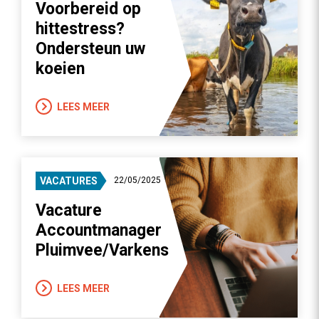
Voorbereid op
hittestress?
Ondersteun uw
koeien
LEES MEER
VACATURES
22/05/2025
Vacature
Accountmanager
Pluimvee/Varkens
LEES MEER