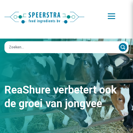
Zoeken op:
ReaShure verbetert ook
de groei van jongvee