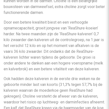
kunnen worden in de darmen. Choline is een belangrijke
bouwsteen van darmweefsel, extra choline zorgt voor beter
functionerende darmen.
Door een betere kwaliteit biest en een verhoogde
opnamecapaciteit, groeit jongvee van ‘ReaShure-koeien’
harder. Na twee maanden zijn de ‘ReaShure-kalveren’ 0,7
kilo zwaarder dan kalveren uit de controlegroep, na 1 jaar is
het verschil 12 kilo en op het moment van afkalven is de
vaars 36 kilo zwaarder. Dit ondanks dat de ReaShure-
kalveren lichter waren tijdens de geboorte. De groei is
onder andere te danken aan een hogere voeropname (melk
en kalverbrok) en een betere vitaliteit van deze kalveren.
Ook hadden deze kalveren in de eerste drie weken na de
geboorte minder last van koorts (31,3% tegen 57,7% bij de
kalveren waarvan de moederkoe geen ReaShure had
gekregen). Choline versterkt de afweer van de kalveren,
waardoor het risico op luchtweg- en darminfecties afneemt.
Een kalf dat ReaShure kreeg via de baarmoeder van de koe,