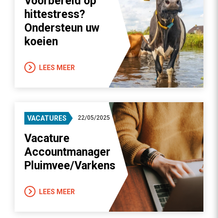
Voorbereid op
hittestress?
Ondersteun uw
koeien
LEES MEER
VACATURES
22/05/2025
Vacature
Accountmanager
Pluimvee/Varkens
LEES MEER