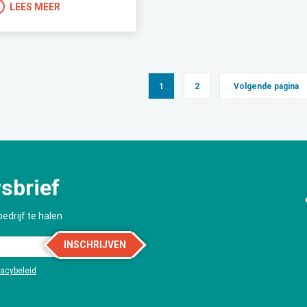
LEES MEER
1
2
Volgende pagina
sbrief
edrijf te halen
INSCHRIJVEN
vacybeleid