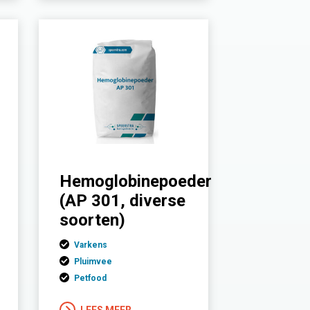
Hemoglobinepoeder
(AP 301, diverse
soorten)
Varkens
Pluimvee
Petfood
LEES MEER