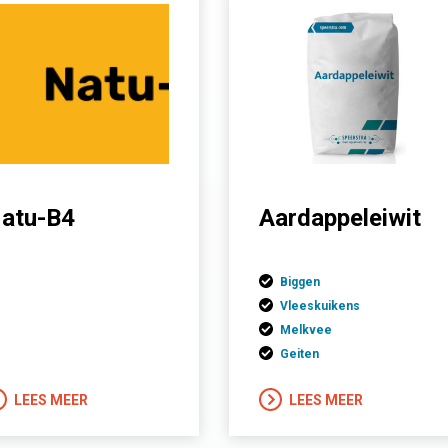
atu-B4
Aardappeleiwit
Biggen
Vleeskuikens
Melkvee
Geiten
LEES MEER
LEES MEER