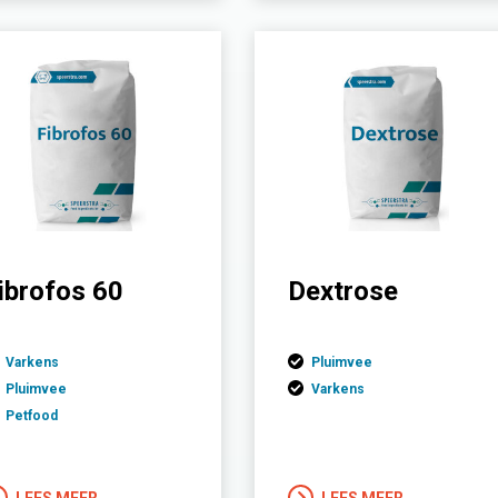
ibrofos 60
Dextrose
Varkens
Pluimvee
Pluimvee
Varkens
Petfood
LEES MEER
LEES MEER