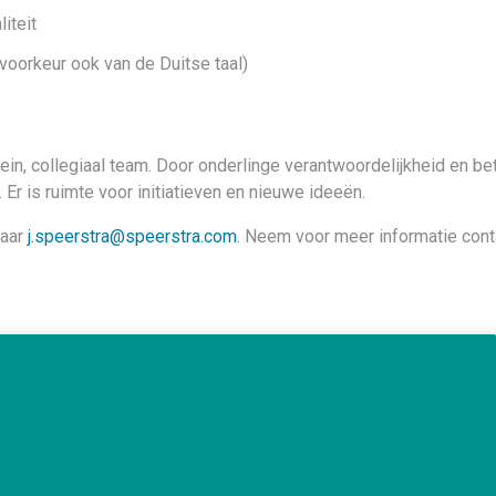
iteit
voorkeur ook van de Duitse taal)
ein, collegiaal team. Door onderlinge verantwoordelijkheid en be
 Er is ruimte voor initiatieven en nieuwe ideeën.
naar
j.speerstra@speerstra.com
. Neem voor meer informatie con