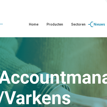
Home
Producten
Sectoren
Nieuws
 Accountman
/Varkens