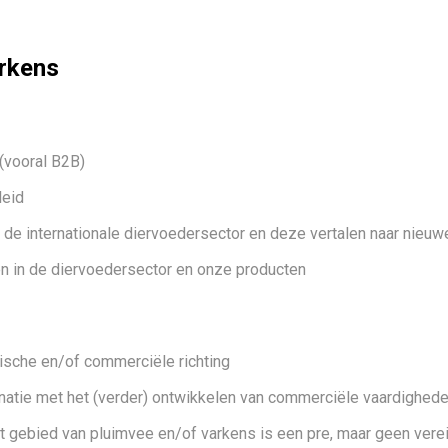
rkens
(vooral B2B)
leid
n de internationale diervoedersector en deze vertalen naar nieu
pen in de diervoedersector en onze producten
sche en/of commerciële richting
binatie met het (verder) ontwikkelen van commerciële vaardighed
et gebied van pluimvee en/of varkens is een pre, maar geen vere