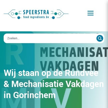
Zoeken op:
Wij staan op de Rundvee
& Mechanisatie Vakdagen
in Gorinchem