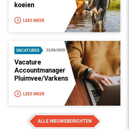
koeien
LEES MEER
VACATURES
22/05/2025
Vacature
Accountmanager
Pluimvee/Varkens
LEES MEER
ALLE NIEUWSBERICHTEN