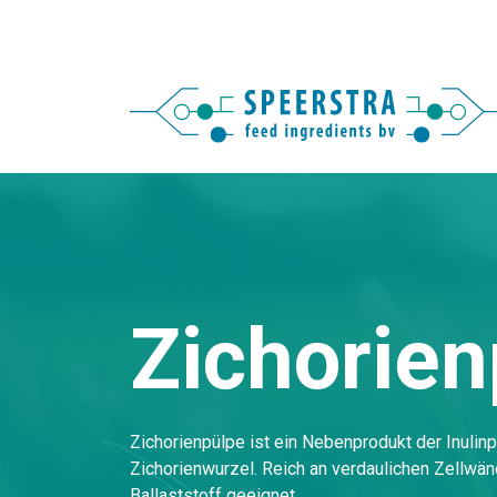
Zichorien
Zichorienpülpe ist ein Nebenprodukt der Inulin
Zichorienwurzel. Reich an verdaulichen Zellwä
Ballaststoff geeignet.