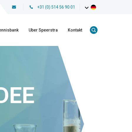
+31 (0) 514 56 90 01
ennisbank
Uber Speerstra
Kontakt
IDEE