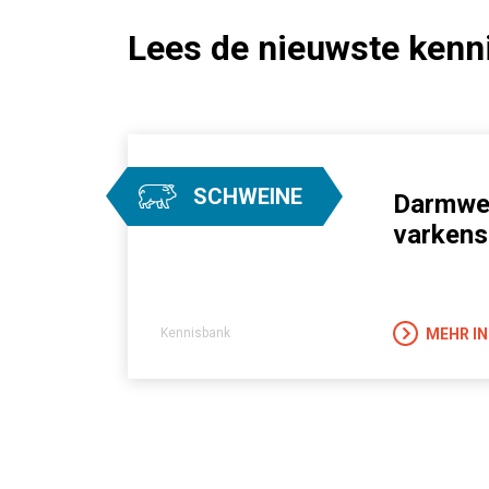
Lees de nieuwste kenni
SCHWEINE
Darmwer
varkens
MEHR I
Kennisbank