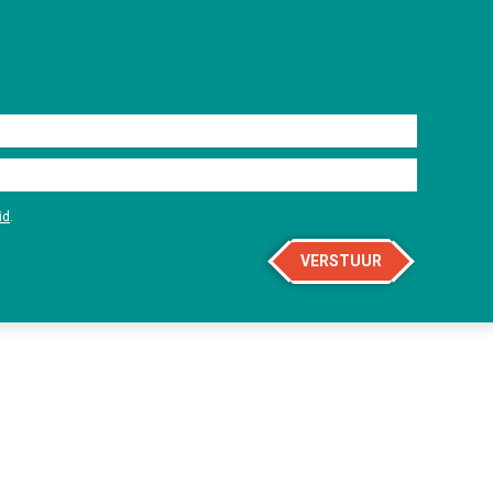
id
.
VERSTUUR