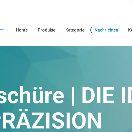
Home
Produkte
Kategorie
Nachrichten
K
chüre | DIE 
PRÄZISION