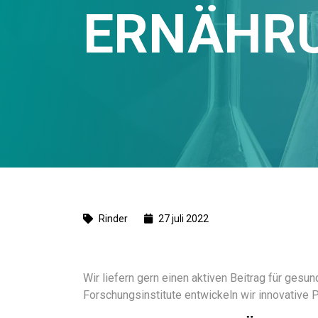
ERNÄHR
Rinder
27 juli 2022
Wir liefern gern einen aktiven Beitrag für ges
Forschungsinstitute entwickeln wir innovative