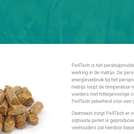
PellTech is hét pershulpmidde
werking in de matrijs. De per
energieverbruik bij het perspr
matrijs loopt de temperatuur ni
voeders met hittegevoelige 
PellTech zekerheid voor een 
Daarnaast zorgt PellTech er v
slijtvaste pellet is geproduce
veehouders zal hierdoor bepe