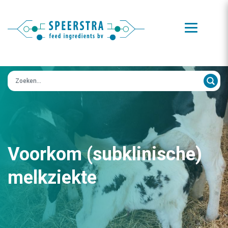
Zoeken op:
Voorkom (subklinische)
melkziekte