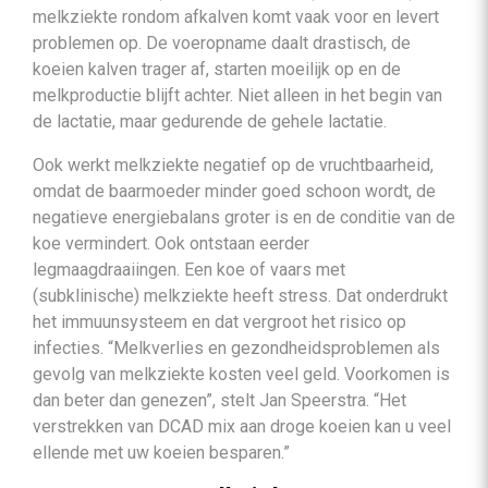
melkziekte rondom afkalven komt vaak voor en levert
problemen op. De voeropname daalt drastisch, de
koeien kalven trager af, starten moeilijk op en de
melkproductie blijft achter. Niet alleen in het begin van
de lactatie, maar gedurende de gehele lactatie.
Ook werkt melkziekte negatief op de vruchtbaarheid,
omdat de baarmoeder minder goed schoon wordt, de
negatieve energiebalans groter is en de conditie van de
koe vermindert. Ook ontstaan eerder
legmaagdraaiingen. Een koe of vaars met
(subklinische) melkziekte heeft stress. Dat onderdrukt
het immuunsysteem en dat vergroot het risico op
infecties. “Melkverlies en gezondheidsproblemen als
gevolg van melkziekte kosten veel geld. Voorkomen is
dan beter dan genezen”, stelt Jan Speerstra. “Het
verstrekken van DCAD mix aan droge koeien kan u veel
ellende met uw koeien besparen.”