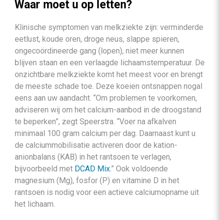
Waar moet u op letten?
Klinische symptomen van melkziekte zijn: verminderde
eetlust, koude oren, droge neus, slappe spieren,
ongecoördineerde gang (lopen), niet meer kunnen
blijven staan en een verlaagde lichaamstemperatuur. De
onzichtbare melkziekte komt het meest voor en brengt
de meeste schade toe. Deze koeien ontsnappen nogal
eens aan uw aandacht. “Om problemen te voorkomen,
adviseren wij om het calcium-aanbod in de droogstand
te beperken”, zegt Speerstra. “Voer na afkalven
minimaal 100 gram calcium per dag. Daarnaast kunt u
de calciummobilisatie activeren door de kation-
anionbalans (KAB) in het rantsoen te verlagen,
bijvoorbeeld met
DCAD Mix.
” Ook voldoende
magnesium (Mg), fosfor (P) en vitamine D in het
rantsoen is nodig voor een actieve calciumopname uit
het lichaam.