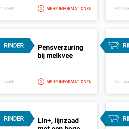
MEHR INFORMATIONEN
nnisbank
Kennisba
RINDER
R
Pensverzuring
bij melkvee
MEHR INFORMATIONEN
nnisbank
Kennisba
RINDER
R
Lin+, lijnzaad
met een hoge