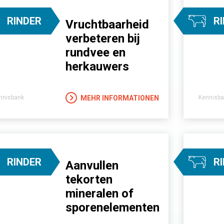
RINDER
R
Vruchtbaarheid
verbeteren bij
rundvee en
herkauwers
MEHR INFORMATIONEN
nnisbank
Kennisba
RINDER
R
Aanvullen
tekorten
mineralen of
sporenelementen