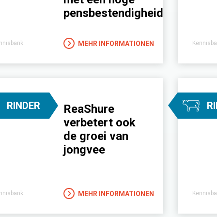
pensbestendigheid
MEHR INFORMATIONEN
nnisbank
Kennisba
RINDER
R
ReaShure
verbetert ook
de groei van
jongvee
MEHR INFORMATIONEN
nnisbank
Kennisba