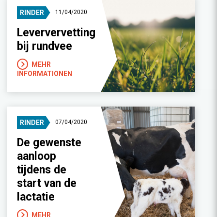
RINDER
11/04/2020
Leververvetting
bij rundvee
MEHR
INFORMATIONEN
RINDER
07/04/2020
De gewenste
aanloop
tijdens de
start van de
lactatie
MEHR