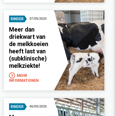
RINDER
07/05/2020
Meer dan
driekwart van
de melkkoeien
heeft last van
(subklinische)
melkziekte!
MEHR
INFORMATIONEN
RINDER
06/05/2020