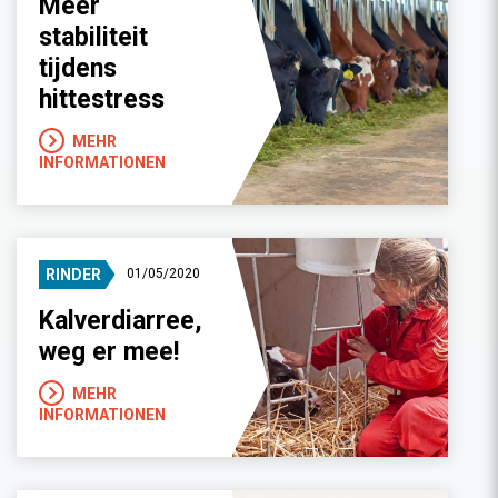
Meer
stabiliteit
tijdens
hittestress
MEHR
INFORMATIONEN
RINDER
01/05/2020
Kalverdiarree,
weg er mee!
MEHR
INFORMATIONEN