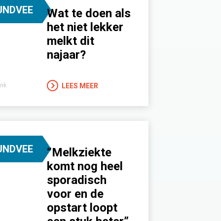
UNDVEE
Wat te doen als
het niet lekker
melkt dit
najaar?
LEES MEER
nk
UNDVEE
“Melkziekte
komt nog heel
sporadisch
voor en de
opstart loopt