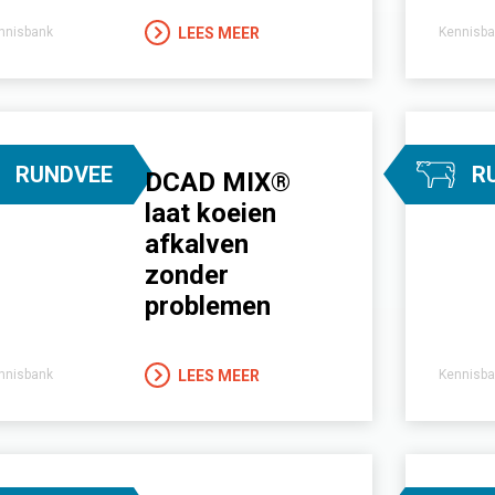
LEES MEER
nnisbank
Kennisba
RUNDVEE
R
DCAD MIX®
laat koeien
afkalven
zonder
problemen
LEES MEER
nnisbank
Kennisba