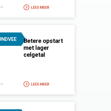
LEES MEER
nk
UNDVEE
Betere opstart
met lager
celgetal
LEES MEER
nk