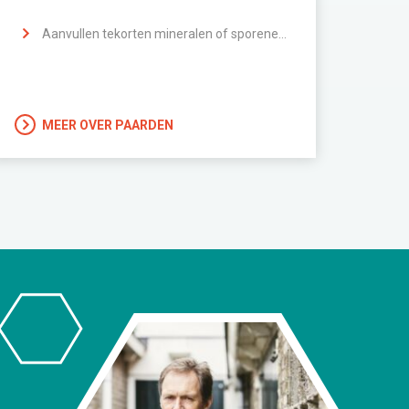
Aanvullen tekorten mineralen of sporenelementen
MEER OVER PAARDEN