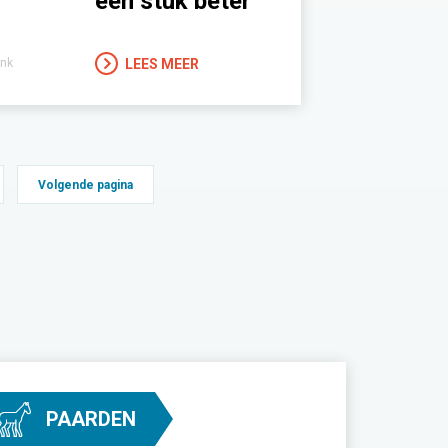
een stuk beter”
LEES MEER
nk
Volgende pagina
PAARDEN