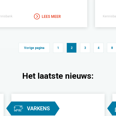
LEES MEER
nnisbank
Kennisba
Vorige pagina
1
2
3
4
8
Het laatste nieuws:
VARKENS