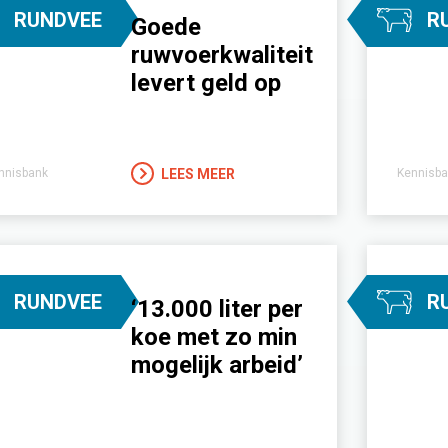
RUNDVEE
R
Goede
ruwvoerkwaliteit
levert geld op
LEES MEER
nnisbank
Kennisba
RUNDVEE
R
‘13.000 liter per
koe met zo min
mogelijk arbeid’