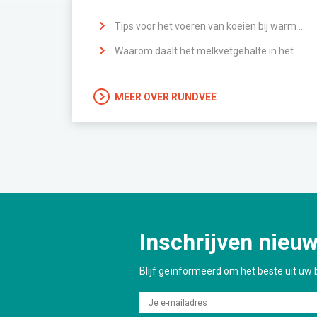
Tips voor het voeren van koeien bij warm weer
Waarom daalt het melkvetgehalte in het voorjaar?
MEER OVER RUNDVEE
Inschrijven nieuw
Blijf geïnformeerd om het beste uit uw b