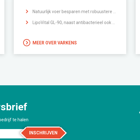
Natuurlijk voer besparen met robuustere darmen
LipoVital GL-90, naast antibacterieel ook ontstekingsremmende effecten
MEER OVER VARKENS
sbrief
edrijf te halen
INSCHRIJVEN