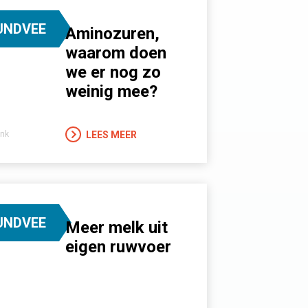
UNDVEE
Aminozuren,
waarom doen
we er nog zo
weinig mee?
LEES MEER
nk
UNDVEE
Meer melk uit
eigen ruwvoer