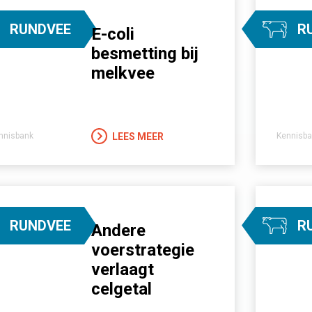
RUNDVEE
R
E-coli
besmetting bij
melkvee
LEES MEER
nnisbank
Kennisba
RUNDVEE
R
Andere
voerstrategie
verlaagt
celgetal