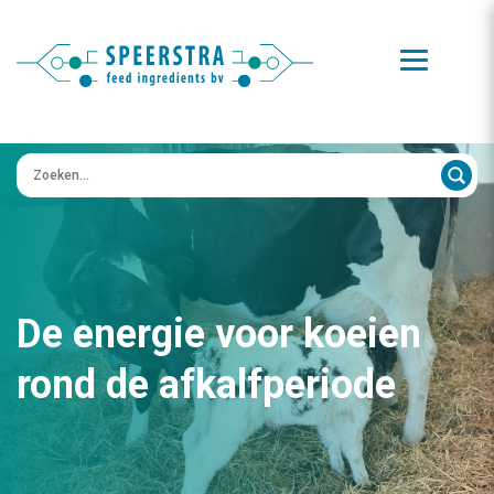
Zoeken op:
De energie voor koeien
rond de afkalfperiode