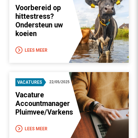
Voorbereid op
hittestress?
Ondersteun uw
koeien
LEES MEER
VACATURES
22/05/2025
Vacature
Accountmanager
Pluimvee/Varkens
LEES MEER