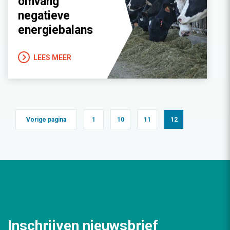
omvang
negatieve
energiebalans
LEES MEER
Vorige pagina
1
10
11
12
Inschrijven nieuwsbrief