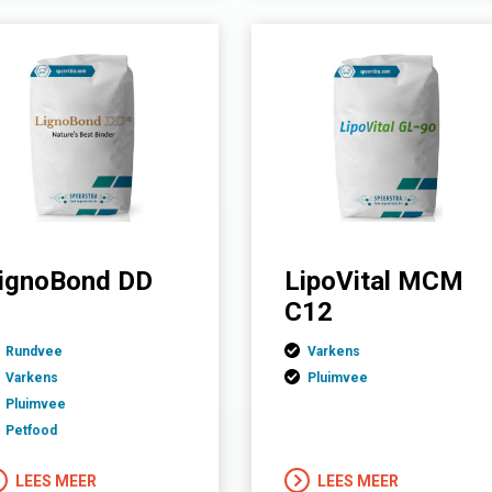
ignoBond DD
LipoVital MCM
C12
Rundvee
Varkens
Varkens
Pluimvee
Pluimvee
Petfood
LEES MEER
LEES MEER