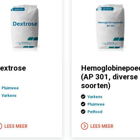
extrose
Hemoglobinepoe
(AP 301, diverse
soorten)
Pluimvee
Varkens
Varkens
Pluimvee
Petfood
LEES MEER
LEES MEER