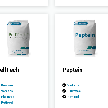
ellTech
Peptein
Rundvee
Varkens
Varkens
Pluimvee
Pluimvee
Petfood
Petfood