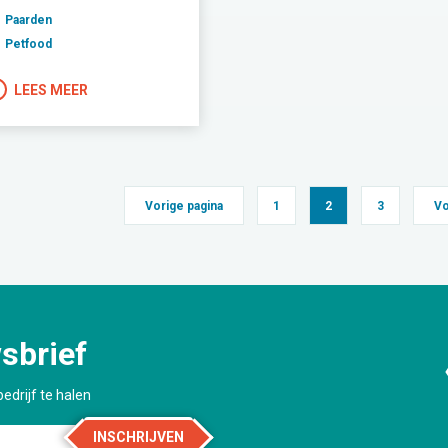
Paarden
Petfood
LEES MEER
Vorige pagina
1
2
3
Vo
sbrief
edrijf te halen
INSCHRIJVEN