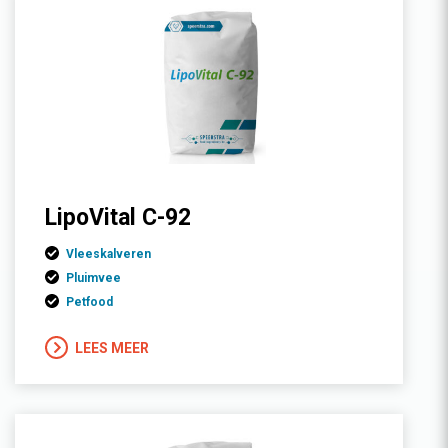
LipoVital C-92
Vleeskalveren
Pluimvee
Petfood
LEES MEER