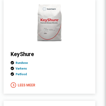
KeyShure
Rundvee
Varkens
Petfood
LEES MEER