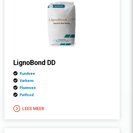
LignoBond DD
Rundvee
Varkens
Pluimvee
Petfood
LEES MEER