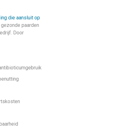
ing die aansluit op
r gezonde paarden
drijf. Door
antibioticumgebruik
benutting
rtskosten
tbaarheid