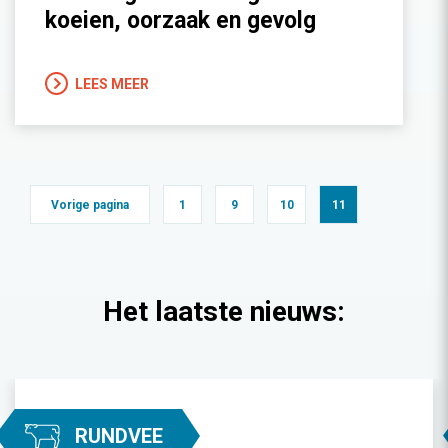
koeien, oorzaak en gevolg
LEES MEER
Vorige pagina
1
9
10
11
Het laatste nieuws:
RUNDVEE