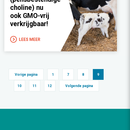
choline) nu
ook GMO-vrij
verkrijgbaar!
LEES MEER
Vorige pagina
1
7
8
9
10
11
12
Volgende pagina